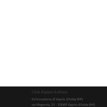
Club Alpino Italiano
Sottosezione di Vaprio d'Adda (MI)
via Magenta, 15 - 20069 Vaprio d'Adda (MI)