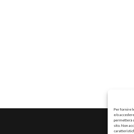
Per fornire 
e/o accedere 
permetterà d
sito. Non ac
caratteristic