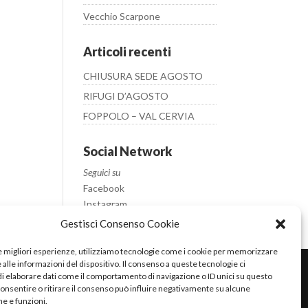
Vecchio Scarpone
Articoli recenti
CHIUSURA SEDE AGOSTO
RIFUGI D’AGOSTO
FOPPOLO – VAL CERVIA
Social Network
Seguici su
Facebook
Instagram
Youtube
Gestisci Consenso Cookie
le migliori esperienze, utilizziamo tecnologie come i cookie per memorizzare
alle informazioni del dispositivo. Il consenso a queste tecnologie ci
i elaborare dati come il comportamento di navigazione o ID unici su questo
consentire o ritirare il consenso può influire negativamente su alcune
he e funzioni.