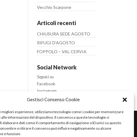
Vecchio Scarpone
Articoli recenti
CHIUSURA SEDE AGOSTO
RIFUGI D’AGOSTO
FOPPOLO – VAL CERVIA
Social Network
Seguici su
Facebook
Instagram
Youtube
Gestisci Consenso Cookie
le migliori esperienze, utilizziamo tecnologie come i cookie per memorizzare
alle informazioni del dispositivo. Il consenso a queste tecnologie ci
i elaborare dati come il comportamento di navigazione o ID unici su questo
consentire o ritirare il consenso può influire negativamente su alcune
he e funzioni.