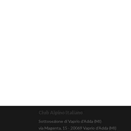
Club Alpino Italiano
Sottosezione di Vaprio d'Adda (MI)
via Magenta, 15 - 20069 Vaprio d'Adda (MI)